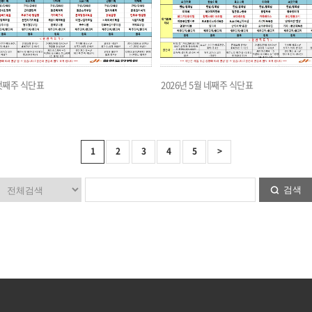
 첫째주 식단표
2026년 5월 네째주 식단표
1
2
3
4
5
>
검색